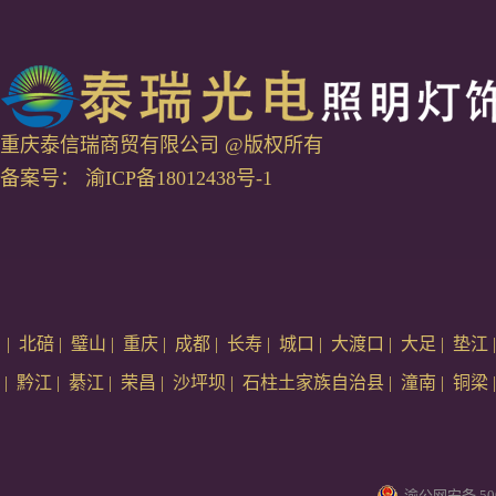
重庆泰信瑞商贸有限公司 @版权所有
备案号：
渝ICP备18012438号-1
|
北碚
|
璧山
|
重庆
|
成都
|
长寿
|
城口
|
大渡口
|
大足
|
垫江
|
黔江
|
綦江
|
荣昌
|
沙坪坝
|
石柱土家族自治县
|
潼南
|
铜梁
渝公网安备 500