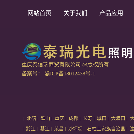
网站首页
关于我们
产品应用
重庆泰信瑞商贸有限公司 @版权所有
备案号：
渝ICP备18012438号-1
|
北碚
|
璧山
|
重庆
|
成都
|
长寿
|
城口
|
大渡口
|
|
黔江
|
綦江
|
荣昌
|
沙坪坝
|
石柱土家族自治县
|