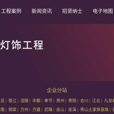
工程案例
新闻资讯
招贤纳士
电子地图
企业分站
大足
|
垫江
|
涪陵
|
丰都
|
奉节
|
贵州
|
贵阳
|
合川
|
江北
|
九龙
潼南
|
铜梁
|
万州
|
万盛
|
武隆
|
巫山
|
巫溪
|
秀山土家族苗族
|