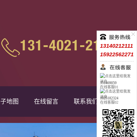
13140212111
15922562271
351469059
在线客服01
1025182324
电子地图
在线留言
联系我们
在线客服02