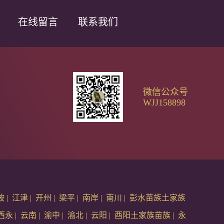
在线留言
联系我们
微信公众号
WJJ158898
坡
|
江津
|
开州
|
梁平
|
南岸
|
南川
|
彭水苗族土家族
西永
|
云南
|
渝中
|
渝北
|
云阳
|
酉阳土家族苗族
|
永