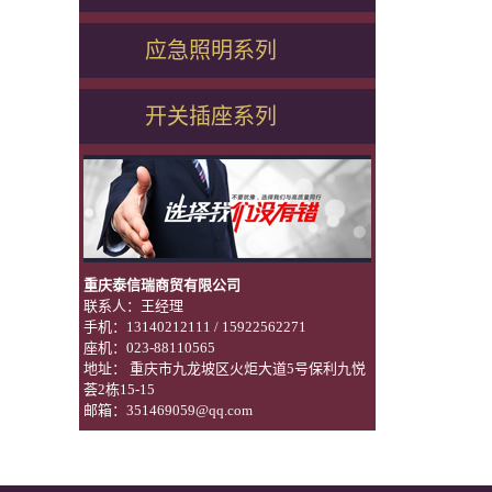
应急照明系列
开关插座系列
重庆泰信瑞商贸有限公司
联系人：王经理
手机：13140212111 / 15922562271
座机：023-88110565
地址： 重庆市九龙坡区火炬大道5号保利九悦
荟2栋15-15
邮箱：351469059@qq.com